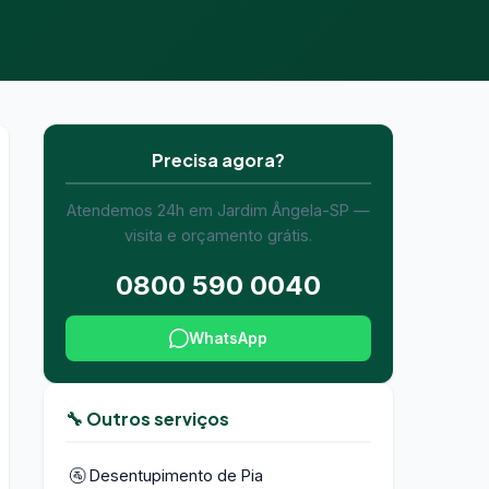
Precisa agora?
Atendemos 24h em Jardim Ângela-SP —
visita e orçamento grátis.
0800 590 0040
WhatsApp
🔧 Outros serviços
🚰 Desentupimento de Pia