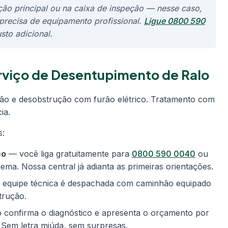
ão principal ou na caixa de inspeção — nesse caso,
precisa de equipamento profissional.
Ligue 0800 590
to adicional.
rviço de Desentupimento de Ralo
fão e desobstrução com furão elétrico. Tratamento com
ia.
s:
co
— você liga gratuitamente para
0800 590 0040
ou
ma. Nossa central já adianta as primeiras orientações.
equipe técnica é despachada com caminhão equipado
trução.
 confirma o diagnóstico e apresenta o orçamento por
o. Sem letra miúda, sem surpresas.